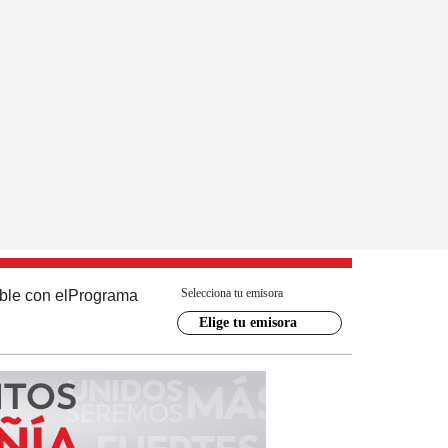
Selecciona tu emisora
ble con el
Programa
Elige tu emisora