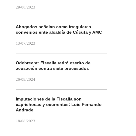
29/08/2023
Abogados señalan como irregulares
convenios ente alcaldía de Cúcuta y AMC
13/07/2023
Odebrecht: Fiscalía retiró escrito de
acusación contra siete procesados
26/09/2024
Imputaciones de la Fiscalía son
caprichosas y ocurrentes: Luis Fernando
Andrade
18/08/2023