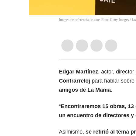
Imagen de referencia de cine. Foto: Getty Images
/
Ja
Edgar Martínez
, actor, direct
Contrarreloj
para hablar sobre 
amigos de La Mama
.
“
Encontraremos 15 obras, 13 
un encuentro de directores y
Asimismo,
se refirió al tema p