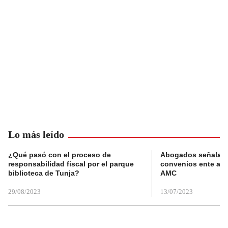
Lo más leído
¿Qué pasó con el proceso de
Abogados señalan 
responsabilidad fiscal por el parque
convenios ente alc
biblioteca de Tunja?
AMC
29/08/2023
13/07/2023