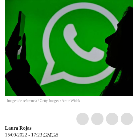
Imagen de referencia / Getty Images
/
Artur Widak
Laura Rojas
15/09/2022 - 17:23
GMT-5