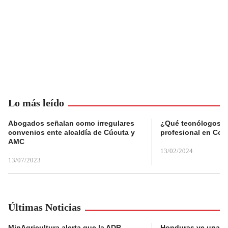
Lo más leído
Abogados señalan como irregulares
¿Qué tecnólogos re
convenios ente alcaldía de Cúcuta y
profesional en Col
AMC
13/02/2024
13/07/2023
Últimas Noticias
MinAgricultura alerta que la ADR
Honduras ve una o