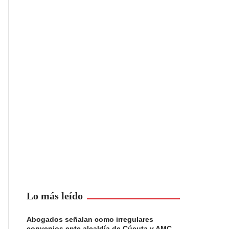
Lo más leído
Abogados señalan como irregulares
convenios ente alcaldía de Cúcuta y AMC