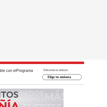
Selecciona tu emisora
ble con el
Programa
Elige tu emisora