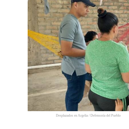
Desplazados en Argelia
/
Defensoría del Pueblo