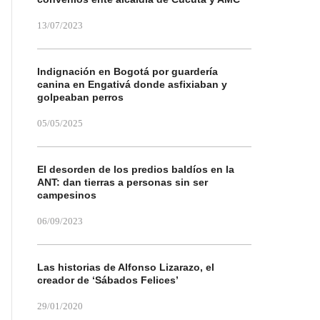
13/07/2023
Indignación en Bogotá por guardería
canina en Engativá donde asfixiaban y
golpeaban perros
05/05/2025
El desorden de los predios baldíos en la
ANT: dan tierras a personas sin ser
campesinos
06/09/2023
Las historias de Alfonso Lizarazo, el
creador de ‘Sábados Felices’
29/01/2020