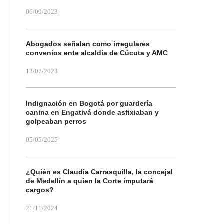
06/09/2023
Abogados señalan como irregulares
convenios ente alcaldía de Cúcuta y AMC
13/07/2023
Indignación en Bogotá por guardería
canina en Engativá donde asfixiaban y
golpeaban perros
05/05/2025
¿Quién es Claudia Carrasquilla, la concejal
de Medellín a quien la Corte imputará
cargos?
21/11/2024