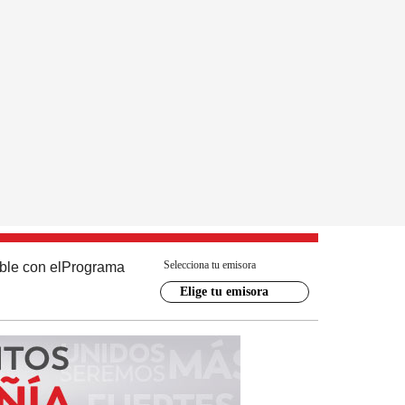
Selecciona tu emisora
ble con el
Programa
Elige tu emisora