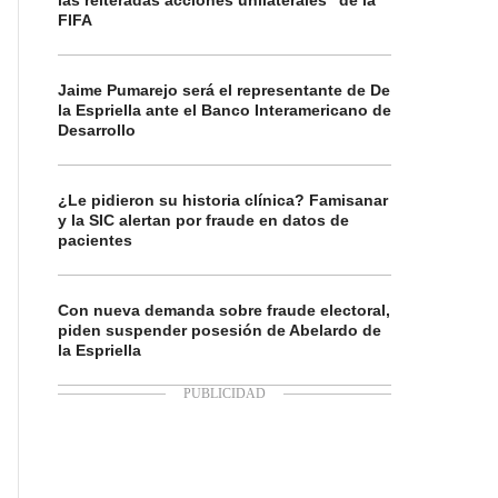
las reiteradas acciones unilaterales” de la
FIFA
Jaime Pumarejo será el representante de De
la Espriella ante el Banco Interamericano de
Desarrollo
¿Le pidieron su historia clínica? Famisanar
y la SIC alertan por fraude en datos de
pacientes
Con nueva demanda sobre fraude electoral,
piden suspender posesión de Abelardo de
la Espriella