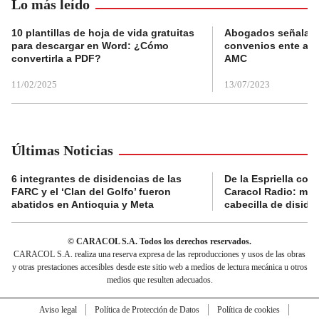
Lo más leído
10 plantillas de hoja de vida gratuitas
Abogados señalan 
para descargar en Word: ¿Cómo
convenios ente alc
convertirla a PDF?
AMC
11/02/2025
13/07/2023
Últimas Noticias
6 integrantes de disidencias de las
De la Espriella con
FARC y el ‘Clan del Golfo’ fueron
Caracol Radio: muri
abatidos en Antioquia y Meta
cabecilla de diside
© CARACOL S.A. Todos los derechos reservados.
CARACOL S.A. realiza una reserva expresa de las reproducciones y usos de las obras
y otras prestaciones accesibles desde este sitio web a medios de lectura mecánica u otros
medios que resulten adecuados.
Aviso legal
Política de Protección de Datos
Política de cookies