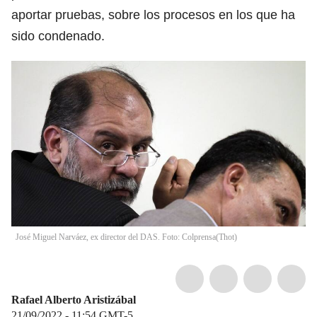
aportar pruebas, sobre los procesos en los que ha
sido condenado.
José Miguel Narváez, ex director del DAS. Foto: Colprensa
(
Thot
)
Rafael Alberto Aristizábal
21/09/2022 - 11:54
GMT-5