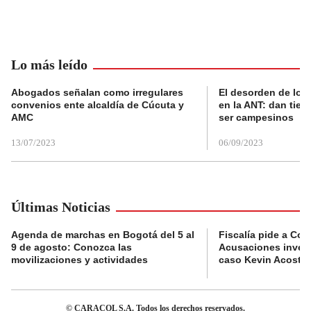
Lo más leído
Abogados señalan como irregulares
El desorden de los
convenios ente alcaldía de Cúcuta y
en la ANT: dan tier
AMC
ser campesinos
13/07/2023
06/09/2023
Últimas Noticias
Agenda de marchas en Bogotá del 5 al
Fiscalía pide a Com
9 de agosto: Conozca las
Acusaciones invest
movilizaciones y actividades
caso Kevin Acosta
© CARACOL S.A. Todos los derechos reservados.