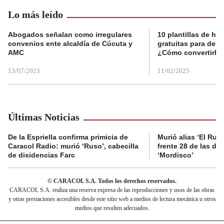
Lo más leído
Abogados señalan como irregulares
10 plantillas de hoj
convenios ente alcaldía de Cúcuta y
gratuitas para des
AMC
¿Cómo convertirla
13/07/2023
11/02/2025
Últimas Noticias
De la Espriella confirma primicia de
Murió alias ‘El Ruso
Caracol Radio: murió ‘Ruso’, cabecilla
frente 28 de las di
de disidencias Farc
‘Mordisco’
© CARACOL S.A. Todos los derechos reservados.
CARACOL S.A. realiza una reserva expresa de las reproducciones y usos de las obras
y otras prestaciones accesibles desde este sitio web a medios de lectura mecánica u otros
medios que resulten adecuados.