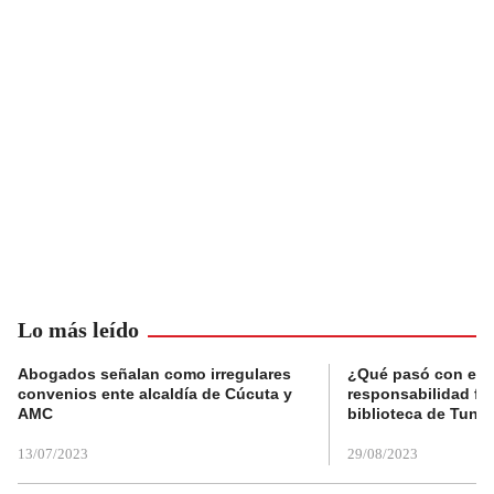
Lo más leído
Abogados señalan como irregulares
¿Qué pasó con el 
convenios ente alcaldía de Cúcuta y
responsabilidad fis
AMC
biblioteca de Tunja
13/07/2023
29/08/2023