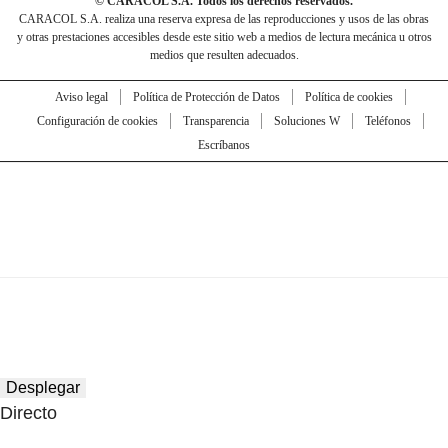
© CARACOL S.A. Todos los derechos reservados.
CARACOL S.A. realiza una reserva expresa de las reproducciones y usos de las obras
y otras prestaciones accesibles desde este sitio web a medios de lectura mecánica u otros
medios que resulten adecuados.
Aviso legal
Política de Protección de Datos
Política de cookies
Configuración de cookies
Transparencia
Soluciones W
Teléfonos
Escríbanos
Desplegar
Directo