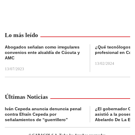
Lo más leído
Abogados señalan como irregulares
¿Qué tecnólogos re
convenios ente alcaldía de Cúcuta y
profesional en Col
AMC
13/02/2024
13/07/2023
Últimas Noticias
Iván Cepeda anuncia denuncia penal
¿El gobernador Ca
contra Efraín Cepeda por
asistió a la posesi
señalamientos de “guerrillero”
Abelardo De La Esp