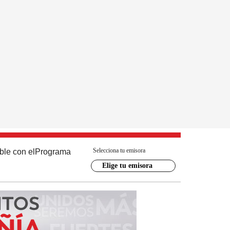
Selecciona tu emisora
ble con el
Programa
Elige tu emisora