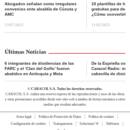
Abogados señalan como irregulares
10 plantillas de hoj
convenios ente alcaldía de Cúcuta y
gratuitas para des
AMC
¿Cómo convertirla
13/07/2023
11/02/2025
Últimas Noticias
6 integrantes de disidencias de las
De la Espriella con
FARC y el ‘Clan del Golfo’ fueron
Caracol Radio: muri
abatidos en Antioquia y Meta
cabecilla de diside
© CARACOL S.A. Todos los derechos reservados.
CARACOL S.A. realiza una reserva expresa de las reproducciones y usos de las obras
y otras prestaciones accesibles desde este sitio web a medios de lectura mecánica u otros
medios que resulten adecuados.
Aviso legal
Política de Protección de Datos
Política de cookies
Configuración de cookies
Transparencia
Soluciones W
Teléfonos