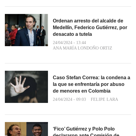
Ordenan arresto del alcalde de
Medellín, Federico Gutiérrez, por
desacato a tutela
24/04/2024 - 13:44
ANA MARÍA LONDOÑO ORTIZ
Caso Stefan Correa: la condena a
la que se enfrentaría por abuso
de menores en Colombia
24/04/2024 - 09:03
FELIPE LARA
‘Fico’ Gutiérrez y Polo Polo
declararon ante Comisión de