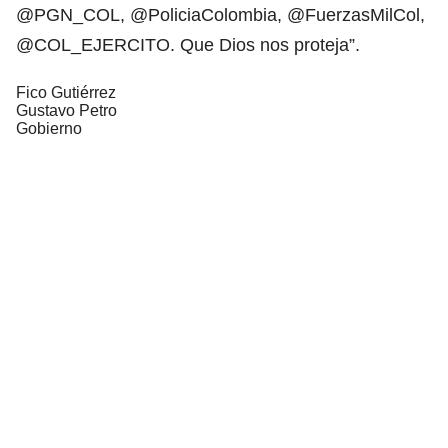
@PGN_COL, @PoliciaColombia, @FuerzasMilCol,
@COL_EJERCITO. Que Dios nos proteja”.
Fico Gutiérrez
Gustavo Petro
Gobierno