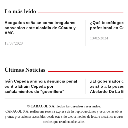
Lo más leído
Abogados señalan como irregulares
¿Qué tecnólogos re
convenios ente alcaldía de Cúcuta y
profesional en Col
AMC
13/02/2024
13/07/2023
Últimas Noticias
Iván Cepeda anuncia denuncia penal
¿El gobernador Ca
contra Efraín Cepeda por
asistió a la posesi
señalamientos de “guerrillero”
Abelardo De La Esp
© CARACOL S.A. Todos los derechos reservados.
CARACOL S.A. realiza una reserva expresa de las reproducciones y usos de las obras
y otras prestaciones accesibles desde este sitio web a medios de lectura mecánica u otros
medios que resulten adecuados.