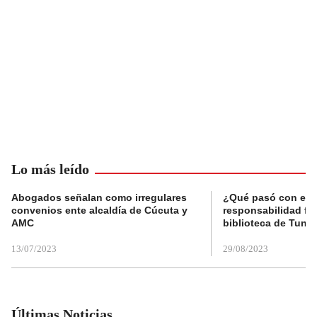
Lo más leído
Abogados señalan como irregulares
¿Qué pasó con el 
convenios ente alcaldía de Cúcuta y
responsabilidad fis
AMC
biblioteca de Tunja
13/07/2023
29/08/2023
Últimas Noticias