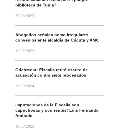
biblioteca de Tunja?
29/08/2023
Abogados señalan como irregulares
convenios ente alcaldía de Cúcuta y AMC
13/07/2023
Odebrecht: Fiscalía retiró escrito de
acusación contra siete procesados
26/09/2024
Imputaciones de la Fiscalía son
caprichosas y ocurrentes: Luis Fernando
Andrade
18/08/2023