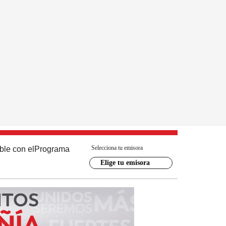
Selecciona tu emisora
ble con el
Programa
Elige tu emisora