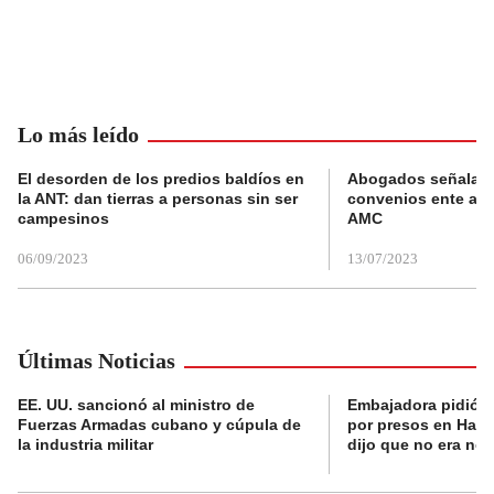
Lo más leído
El desorden de los predios baldíos en
Abogados señalan 
la ANT: dan tierras a personas sin ser
convenios ente alc
campesinos
AMC
06/09/2023
13/07/2023
Últimas Noticias
EE. UU. sancionó al ministro de
Embajadora pidió a
Fuerzas Armadas cubano y cúpula de
por presos en Haití,
la industria militar
dijo que no era nec