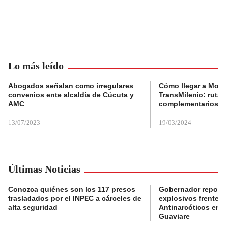
Lo más leído
Abogados señalan como irregulares
Cómo llegar a Mons
convenios ente alcaldía de Cúcuta y
TransMilenio: rutas
AMC
complementarios
13/07/2023
19/03/2024
Últimas Noticias
Conozca quiénes son los 117 presos
Gobernador reporta
trasladados por el INPEC a cárceles de
explosivos frente 
alta seguridad
Antinarcóticos en 
Guaviare