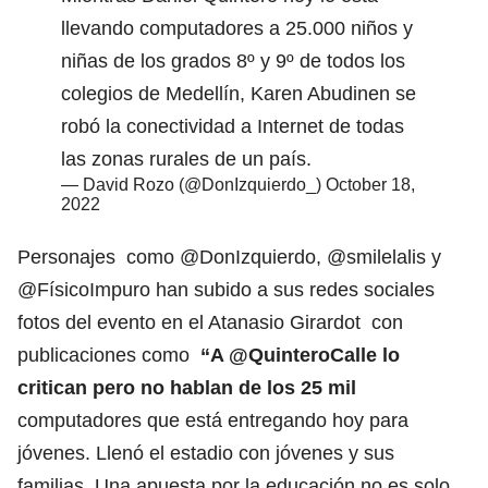
llevando computadores a 25.000 niños y
niñas de los grados 8º y 9º de todos los
colegios de Medellín, Karen Abudinen se
robó la conectividad a Internet de todas
las zonas rurales de un país.
— David Rozo (@DonIzquierdo_)
October 18,
2022
Personajes como @DonIzquierdo, @smilelalis y
@FísicoImpuro han subido a sus redes sociales
fotos del evento en el Atanasio Girardot con
publicaciones como
“A
@QuinteroCalle
lo
critican pero no hablan de los 25 mil
computadores que está entregando hoy para
jóvenes. Llenó el estadio con jóvenes y sus
familias. Una apuesta por la educación no es solo