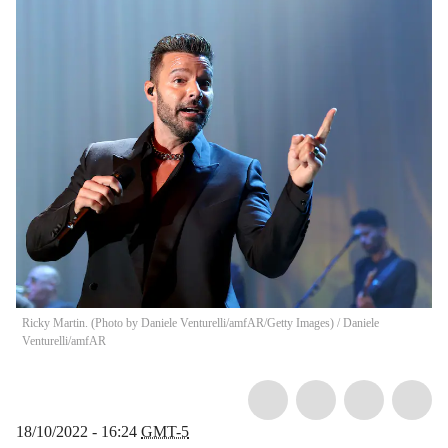
Ricky Martin. (Photo by Daniele Venturelli/amfAR/Getty Images)
/
Daniele
Venturelli/amfAR
18/10/2022 - 16:24
GMT-5