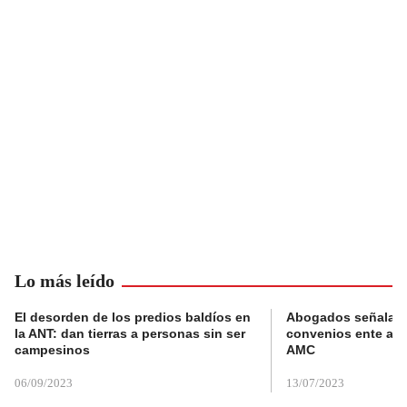
Lo más leído
El desorden de los predios baldíos en
Abogados señalan 
la ANT: dan tierras a personas sin ser
convenios ente alc
campesinos
AMC
06/09/2023
13/07/2023