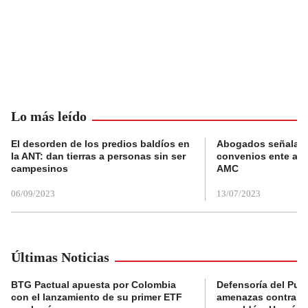
Lo más leído
El desorden de los predios baldíos en
Abogados señalan 
la ANT: dan tierras a personas sin ser
convenios ente alc
campesinos
AMC
06/09/2023
13/07/2023
Últimas Noticias
BTG Pactual apuesta por Colombia
Defensoría del Pue
con el lanzamiento de su primer ETF
amenazas contra la