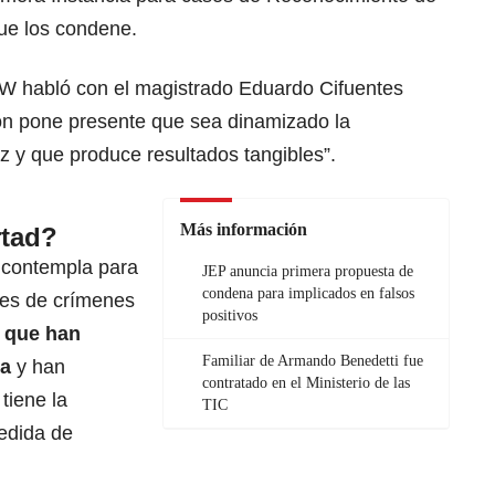
ue los condene.
 W habló con el magistrado Eduardo Cifuentes
ión pone presente que sea dinamizado la
az y que produce resultados tangibles”.
Más información
rtad?
e contempla para
JEP anuncia primera propuesta de
condena para implicados en falsos
res de crímenes
positivos
 que han
Familiar de Armando Benedetti fue
da
y han
contratado en el Ministerio de las
tiene la
TIC
edida de