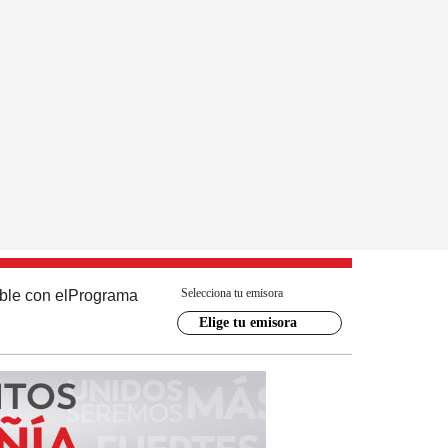
Selecciona tu emisora
ble con el
Programa
Elige tu emisora