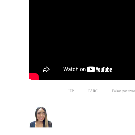
JEP
FARC
Falsos positivo