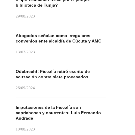
biblioteca de Tunja?
29/08/2023
Abogados señalan como irregulares
convenios ente alcaldía de Cúcuta y AMC
13/07/2023
Odebrecht: Fiscalía retiró escrito de
acusación contra siete procesados
26/09/2024
Imputaciones de la Fiscalía son
caprichosas y ocurrentes: Luis Fernando
Andrade
18/08/2023