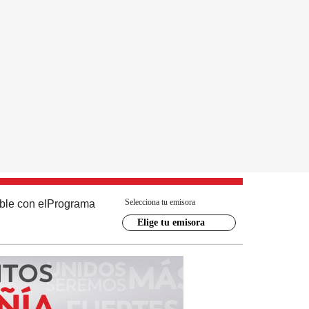
Selecciona tu emisora
ble con el
Programa
Elige tu emisora