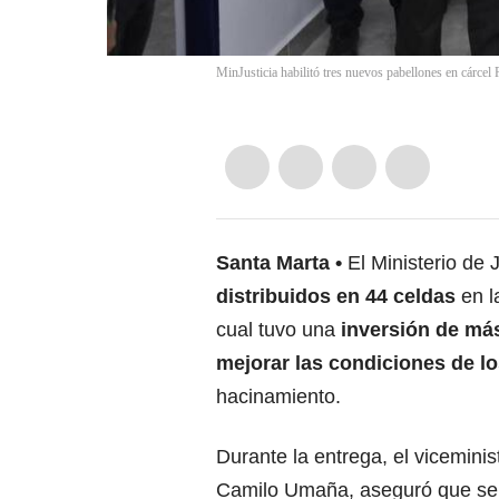
MinJusticia habilitó tres nuevos pabellones en cárcel 
Santa Marta
El Ministerio de J
distribuidos en 44 celdas
en l
cual tuvo una
inversión de má
mejorar las condiciones de l
hacinamiento.
Durante la entrega, el viceminist
Camilo Umaña, aseguró que se