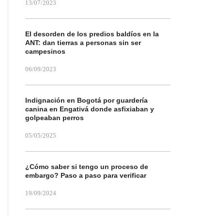
13/07/2023
El desorden de los predios baldíos en la
ANT: dan tierras a personas sin ser
campesinos
06/09/2023
Indignación en Bogotá por guardería
canina en Engativá donde asfixiaban y
golpeaban perros
05/05/2025
¿Cómo saber si tengo un proceso de
embargo? Paso a paso para verificar
19/09/2024