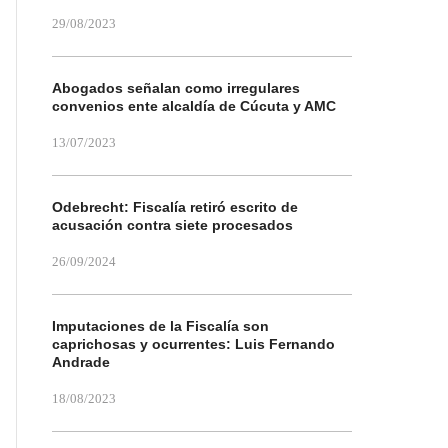
29/08/2023
Abogados señalan como irregulares
convenios ente alcaldía de Cúcuta y AMC
13/07/2023
Odebrecht: Fiscalía retiró escrito de
acusación contra siete procesados
26/09/2024
Imputaciones de la Fiscalía son
caprichosas y ocurrentes: Luis Fernando
Andrade
18/08/2023