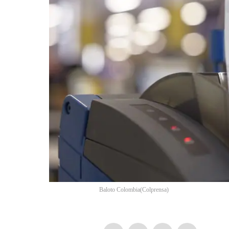
Baloto Colombia
(
Colprensa
)