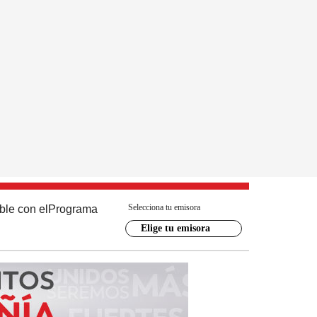
Selecciona tu emisora
ble con el
Programa
Elige tu emisora