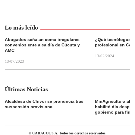
Lo más leído
Abogados señalan como irregulares
¿Qué tecnólogos re
convenios ente alcaldía de Cúcuta y
profesional en Col
AMC
13/02/2024
13/07/2023
Últimas Noticias
Alcaldesa de Chivor se pronuncia tras
MinAgricultura aler
suspensión provisional
habilitó día despú
gobierno para firma
© CARACOL S.A. Todos los derechos reservados.