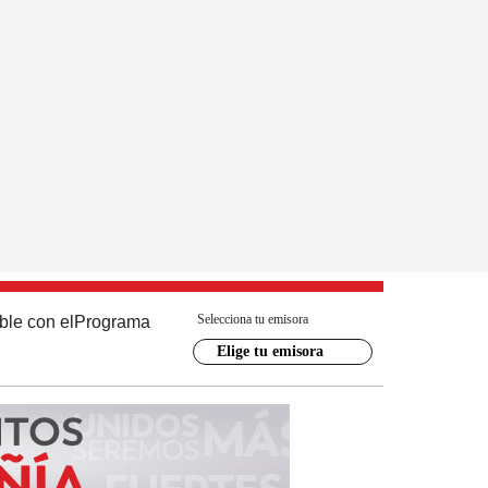
Selecciona tu emisora
ble con el
Programa
Elige tu emisora