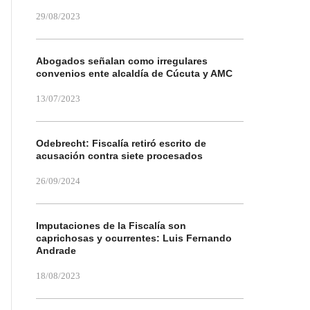
29/08/2023
Abogados señalan como irregulares
convenios ente alcaldía de Cúcuta y AMC
13/07/2023
Odebrecht: Fiscalía retiró escrito de
acusación contra siete procesados
26/09/2024
Imputaciones de la Fiscalía son
caprichosas y ocurrentes: Luis Fernando
Andrade
18/08/2023