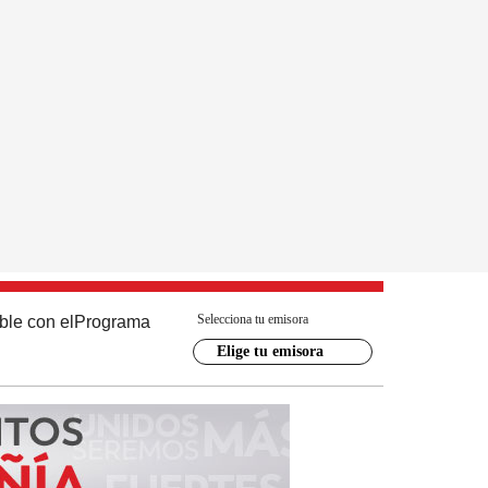
Selecciona tu emisora
ble con el
Programa
Elige tu emisora