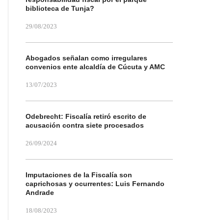
biblioteca de Tunja?
29/08/2023
Abogados señalan como irregulares
convenios ente alcaldía de Cúcuta y AMC
13/07/2023
Odebrecht: Fiscalía retiró escrito de
acusación contra siete procesados
26/09/2024
Imputaciones de la Fiscalía son
caprichosas y ocurrentes: Luis Fernando
Andrade
18/08/2023