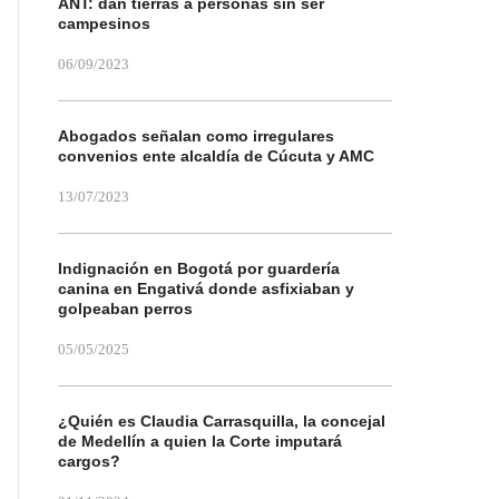
ANT: dan tierras a personas sin ser
campesinos
06/09/2023
Abogados señalan como irregulares
convenios ente alcaldía de Cúcuta y AMC
13/07/2023
Indignación en Bogotá por guardería
canina en Engativá donde asfixiaban y
golpeaban perros
05/05/2025
¿Quién es Claudia Carrasquilla, la concejal
de Medellín a quien la Corte imputará
cargos?