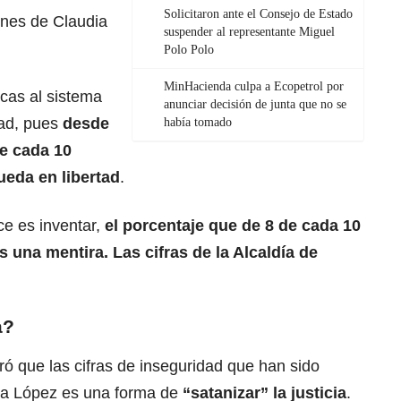
Solicitaron ante el Consejo de Estado
ones de Claudia
suspender al representante Miguel
Polo Polo
MinHacienda culpa a Ecopetrol por
icas al sistema
anunciar decisión de junta que no se
dad, pues
desde
había tomado
de cada 10
eda en libertad
.
ce es inventar,
el porcentaje que de 8 de cada 10
 una mentira. Las cifras de la Alcaldía de
a?
ó que las cifras de inseguridad que han sido
ia López
es una forma de
“satanizar” la justicia
.