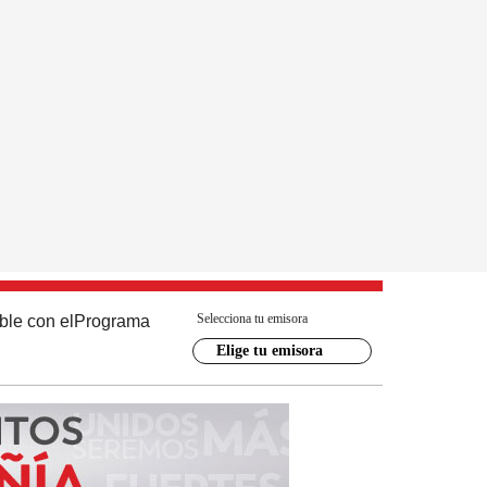
Selecciona tu emisora
ble con el
Programa
Elige tu emisora