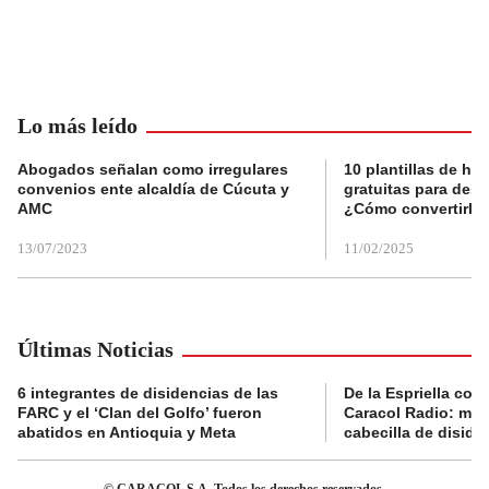
Lo más leído
Abogados señalan como irregulares
10 plantillas de hoj
convenios ente alcaldía de Cúcuta y
gratuitas para des
AMC
¿Cómo convertirla
13/07/2023
11/02/2025
Últimas Noticias
6 integrantes de disidencias de las
De la Espriella con
FARC y el ‘Clan del Golfo’ fueron
Caracol Radio: muri
abatidos en Antioquia y Meta
cabecilla de diside