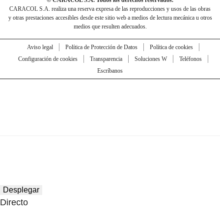
© CARACOL S.A. Todos los derechos reservados.
CARACOL S.A. realiza una reserva expresa de las reproducciones y usos de las obras
y otras prestaciones accesibles desde este sitio web a medios de lectura mecánica u otros
medios que resulten adecuados.
Aviso legal
Política de Protección de Datos
Política de cookies
Configuración de cookies
Transparencia
Soluciones W
Teléfonos
Escríbanos
Desplegar
Directo