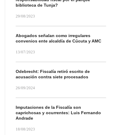
biblioteca de Tunja?
29/08/2023
Abogados señalan como irregulares
convenios ente alcaldía de Cúcuta y AMC
13/07/2023
Odebrecht: Fiscalía retiró escrito de
acusación contra siete procesados
26/09/2024
Imputaciones de la Fiscalía son
caprichosas y ocurrentes: Luis Fernando
Andrade
18/08/2023