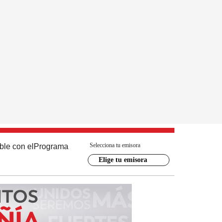
Selecciona tu emisora
ble con el
Programa
Elige tu emisora