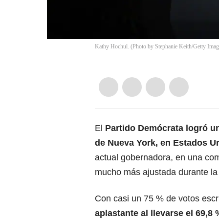
Kathy Hochul. (Photo by Stephanie Keith/Getty Imag
El
Partido Demócrata logró un
de Nueva York, en
Estados U
actual gobernadora, en una com
mucho más ajustada durante l
Con casi un 75 % de votos esc
aplastante al llevarse el 69,8