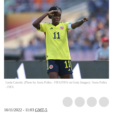
Linda Caicedo. (Photo by Joern Pollex - FIFA/FIFA via Getty Images)
/
Joern Pollex
- FIFA
16/11/2022 - 11:03
GMT-5