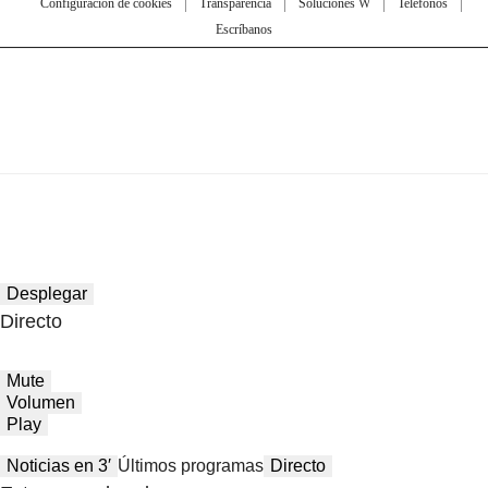
Configuración de cookies
Transparencia
Soluciones W
Teléfonos
Escríbanos
Desplegar
Directo
Mute
Volumen
Play
Noticias en 3′
Últimos programas
Directo