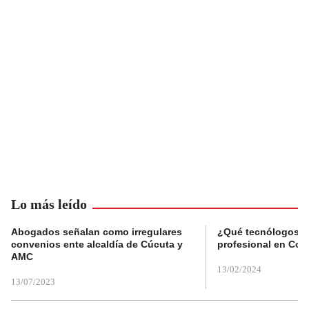
Lo más leído
Abogados señalan como irregulares
¿Qué tecnólogos re
convenios ente alcaldía de Cúcuta y
profesional en Col
AMC
13/02/2024
13/07/2023