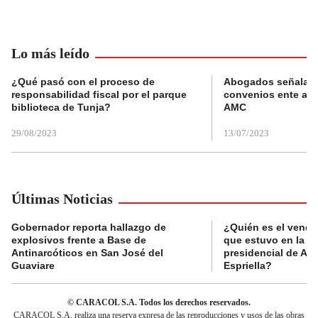
Lo más leído
¿Qué pasó con el proceso de
Abogados señalan 
responsabilidad fiscal por el parque
convenios ente alc
biblioteca de Tunja?
AMC
29/08/2023
13/07/2023
Últimas Noticias
Gobernador reporta hallazgo de
¿Quién es el vende
explosivos frente a Base de
que estuvo en la p
Antinarcóticos en San José del
presidencial de Abe
Guaviare
Espriella?
© CARACOL S.A. Todos los derechos reservados.
CARACOL S.A. realiza una reserva expresa de las reproducciones y usos de las obras