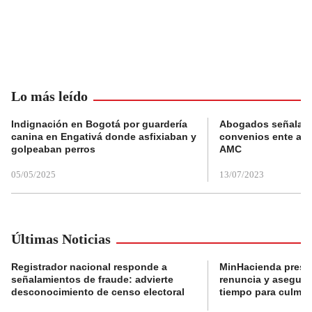
Lo más leído
Indignación en Bogotá por guardería
Abogados señalan 
canina en Engativá donde asfixiaban y
convenios ente alc
golpeaban perros
AMC
05/05/2025
13/07/2023
Últimas Noticias
Registrador nacional responde a
MinHacienda presen
señalamientos de fraude: advierte
renuncia y aseguró
desconocimiento de censo electoral
tiempo para culmina