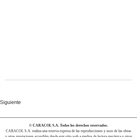
Siguiente
© CARACOL S.A. Todos los derechos reservados.
CARACOL S.A. realiza una reserva expresa de las reproducciones y usos de las obras
y otras prestaciones accesibles desde este sitio web a medios de lectura mecánica u otros