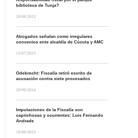
biblioteca de Tunja?
29/08/2023
Abogados señalan como irregulares
convenios ente alcaldía de Cúcuta y AMC
13/07/2023
Odebrecht: Fiscalía retiró escrito de
acusación contra siete procesados
26/09/2024
Imputaciones de la Fiscalía son
caprichosas y ocurrentes: Luis Fernando
Andrade
18/08/2023