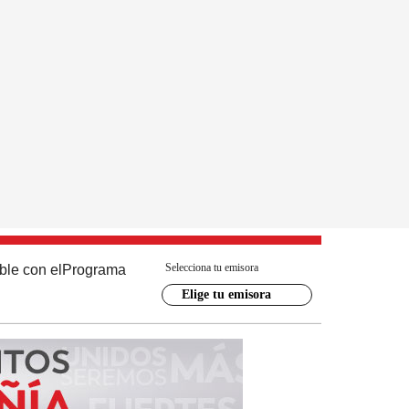
Selecciona tu emisora
ble con el
Programa
Elige tu emisora