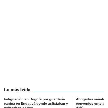
Lo más leído
Indignación en Bogotá por guardería
Abogados señalan 
canina en Engativá donde asfixiaban y
convenios ente alc
golpeaban perros
AMC