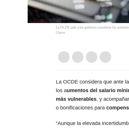
La OCDE pide a los gobierno considerar los aumentos d
Ghersi
La OCDE considera que ante la 
los a
umentos del salario míni
más vulnerables
, y acompañar
o bonificaciones para
compensa
“Aunque la elevada incertidumb