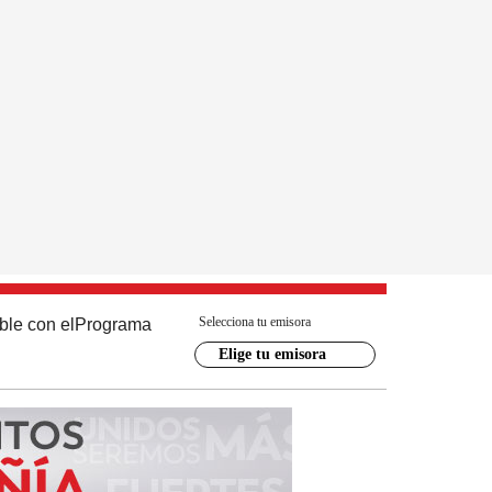
Selecciona tu emisora
ble con el
Programa
Elige tu emisora