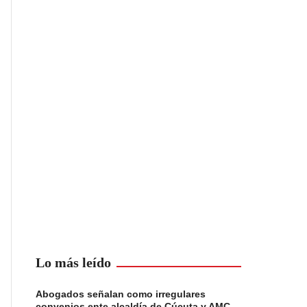
Lo más leído
Abogados señalan como irregulares
convenios ente alcaldía de Cúcuta y AMC