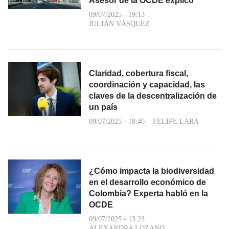
Asesor de la OCDE explicó
09/07/2025 - 19:13
JULIÁN VÁSQUEZ
Claridad, cobertura fiscal,
coordinación y capacidad, las
claves de la descentralización de
un país
09/07/2025 - 18:46
FELIPE LARA
¿Cómo impacta la biodiversidad
en el desarrollo económico de
Colombia? Experta habló en la
OCDE
09/07/2025 - 13:23
ALEXANDRA LOZANO