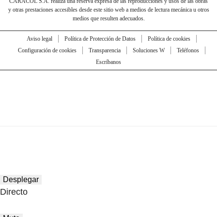
CARACOL S.A. realiza una reserva expresa de las reproducciones y usos de las obras
y otras prestaciones accesibles desde este sitio web a medios de lectura mecánica u otros
medios que resulten adecuados.
Aviso legal
Política de Protección de Datos
Política de cookies
Configuración de cookies
Transparencia
Soluciones W
Teléfonos
Escríbanos
Desplegar
Directo