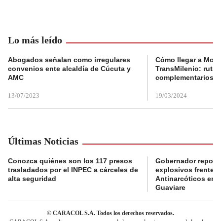
Lo más leído
Abogados señalan como irregulares
Cómo llegar a Mons
convenios ente alcaldía de Cúcuta y
TransMilenio: rutas
AMC
complementarios
13/07/2023
19/03/2024
Últimas Noticias
Conozca quiénes son los 117 presos
Gobernador reporta
trasladados por el INPEC a cárceles de
explosivos frente 
alta seguridad
Antinarcóticos en 
Guaviare
© CARACOL S.A. Todos los derechos reservados.