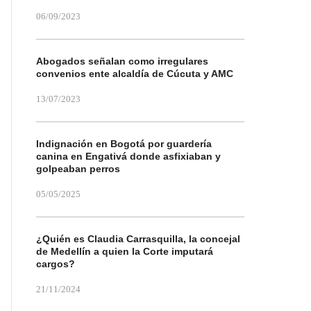
06/09/2023
Abogados señalan como irregulares
convenios ente alcaldía de Cúcuta y AMC
13/07/2023
Indignación en Bogotá por guardería
canina en Engativá donde asfixiaban y
golpeaban perros
05/05/2025
¿Quién es Claudia Carrasquilla, la concejal
de Medellín a quien la Corte imputará
cargos?
21/11/2024