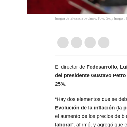
Imagen de referencia de dinero. Foto: Getty Images
/
El director de
Fedesarrollo, Lu
del presidente Gustavo Petr
25%.
“Hay dos elementos que se debe
Evolución de la inflación
(la
p
el aumento de los precios de bi
laboral
”, afirmó, y agregó que 