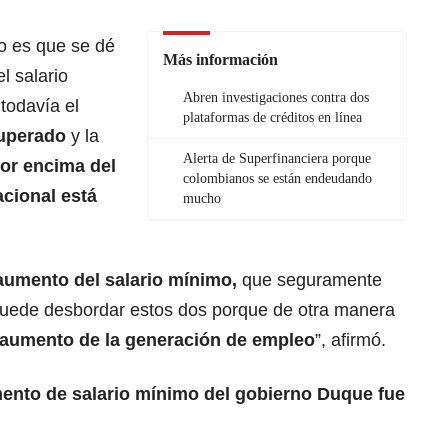
go es que se dé
Más información
l salario
Abren investigaciones contra dos
todavía el
plataformas de créditos en línea
cuperado
y la
Alerta de Superfinanciera porque
or encima del
colombianos se están endeudando
acional está
mucho
umento del salario mínimo,
que seguramente
 puede desbordar estos dos porque de otra manera
l aumento de la generación de empleo
”, afirmó.
ento de salario mínimo del gobierno Duque fue