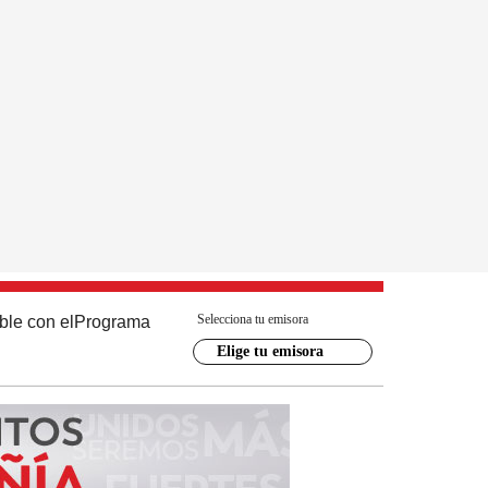
Selecciona tu emisora
ble con el
Programa
Elige tu emisora