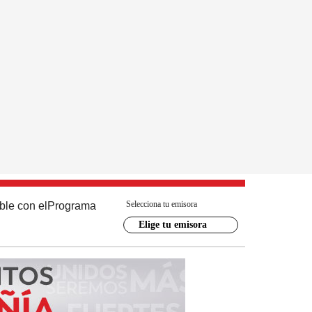
Selecciona tu emisora
ble con el
Programa
Elige tu emisora