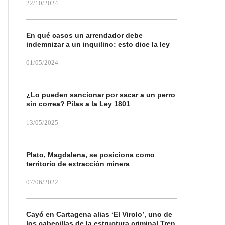
22/10/2024
En qué casos un arrendador debe
indemnizar a un inquilino: esto dice la ley
01/05/2024
¿Lo pueden sancionar por sacar a un perro
sin correa? Pilas a la Ley 1801
13/05/2025
Plato, Magdalena, se posiciona como
territorio de extracción minera
07/06/2022
Cayó en Cartagena alias ‘El Virolo’, uno de
los cabecillas de la estructura criminal Tren