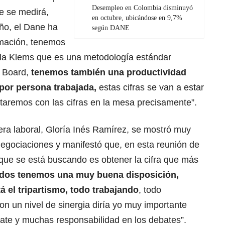
Desempleo en Colombia disminuyó
ue se medirá,
en octubre, ubicándose en 9,7%
año, el Dane ha
según DANE
imación, tenemos
 la Klems que es una metodología estándar
e Board,
tenemos también una productividad
 por persona trabajada,
estas cifras se van a estar
aremos con las cifras en la mesa precisamente”.
artera laboral, Gloría Inés Ramírez, se mostró muy
s negociaciones y manifestó que, en esta reunión de
 que se está buscando es obtener la cifra que más
odos tenemos una muy buena disposición,
á el tripartismo, todo trabajando
, todo
n un nivel de sinergia diría yo muy importante
te y muchas responsabilidad en los debates”.