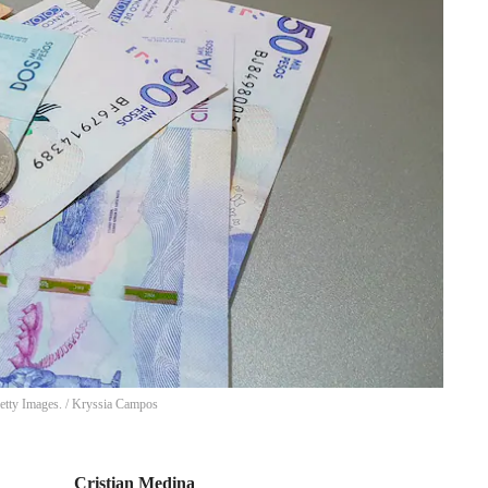
etty Images.
/
Kryssia Campos
Cristian Medina