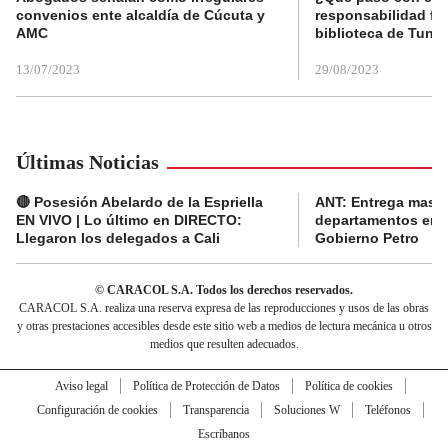
convenios ente alcaldía de Cúcuta y
responsabilidad fis
AMC
biblioteca de Tunja
13/07/2023
29/08/2023
Últimas Noticias
🔴 Posesión Abelardo de la Espriella
ANT: Entrega masiva
EN VIVO | Lo último en DIRECTO:
departamentos en e
Llegaron los delegados a Cali
Gobierno Petro
© CARACOL S.A. Todos los derechos reservados.
CARACOL S.A. realiza una reserva expresa de las reproducciones y usos de las obras
y otras prestaciones accesibles desde este sitio web a medios de lectura mecánica u otros
medios que resulten adecuados.
Aviso legal
Política de Protección de Datos
Política de cookies
Configuración de cookies
Transparencia
Soluciones W
Teléfonos
Escríbanos