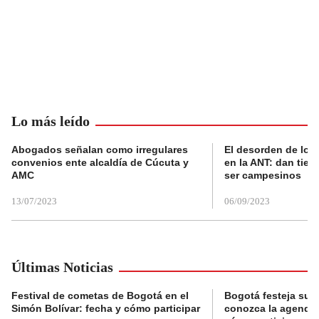
Lo más leído
Abogados señalan como irregulares
El desorden de los
convenios ente alcaldía de Cúcuta y
en la ANT: dan tier
AMC
ser campesinos
13/07/2023
06/09/2023
Últimas Noticias
Festival de cometas de Bogotá en el
Bogotá festeja su 
Simón Bolívar: fecha y cómo participar
conozca la agenda 