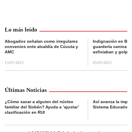
Lo más leído
Abogados señalan como irregulares
Indignación en Bog
convenios ente alcaldía de Cúcuta y
guardería canina e
AMC
asfixiaban y golpe
13/07/2023
05/05/2025
Últimas Noticias
¿Cómo sacar a alguien del núcleo
Así avanza la impl
familiar del Sisbén? Ayuda a ‘ajustar’
Sistema Educativo 
clasificación en RUI