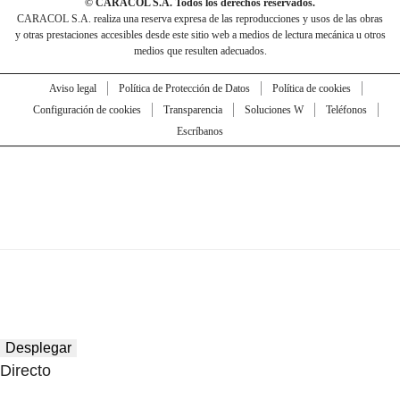
© CARACOL S.A. Todos los derechos reservados.
CARACOL S.A. realiza una reserva expresa de las reproducciones y usos de las obras
y otras prestaciones accesibles desde este sitio web a medios de lectura mecánica u otros
medios que resulten adecuados.
Aviso legal
Política de Protección de Datos
Política de cookies
Configuración de cookies
Transparencia
Soluciones W
Teléfonos
Escríbanos
Desplegar
Directo