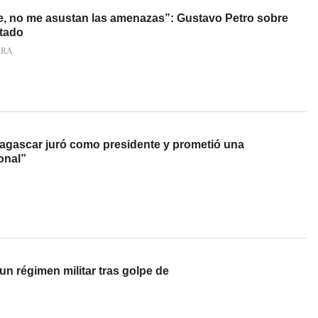
e, no me asustan las amenazas”: Gustavo Petro sobre
stado
ARA
dagascar juró como presidente y prometió una
onal”
n régimen militar tras golpe de