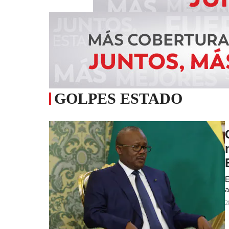
GOLPES ESTADO
E
a
2