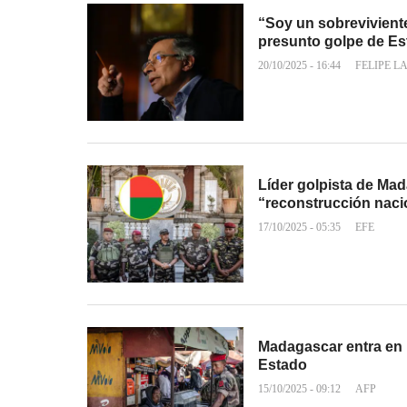
“Soy un sobrevivient
presunto golpe de E
20/10/2025 - 16:44
FELIPE L
Líder golpista de Ma
“reconstrucción naci
17/10/2025 - 05:35
EFE
Madagascar entra en u
Estado
15/10/2025 - 09:12
AFP