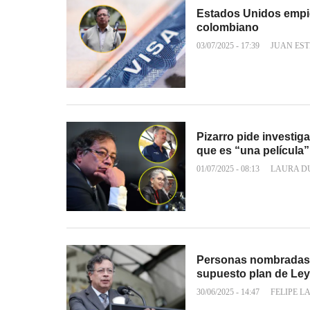
Estados Unidos empiez
colombiano
03/07/2025 - 17:39
JUAN EST
Pizarro pide investig
que es “una película”
01/07/2025 - 08:13
LAURA D
Personas nombradas d
supuesto plan de Le
30/06/2025 - 14:47
FELIPE L