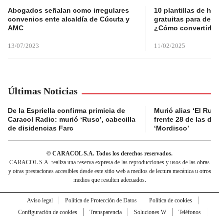
Abogados señalan como irregulares
10 plantillas de hoj
convenios ente alcaldía de Cúcuta y
gratuitas para des
AMC
¿Cómo convertirla
13/07/2023
11/02/2025
Últimas Noticias
De la Espriella confirma primicia de
Murió alias ‘El Ruso
Caracol Radio: murió ‘Ruso’, cabecilla
frente 28 de las di
de disidencias Farc
‘Mordisco’
© CARACOL S.A. Todos los derechos reservados.
CARACOL S.A. realiza una reserva expresa de las reproducciones y usos de las obras
y otras prestaciones accesibles desde este sitio web a medios de lectura mecánica u otros
medios que resulten adecuados.
Aviso legal
Política de Protección de Datos
Política de cookies
Configuración de cookies
Transparencia
Soluciones W
Teléfonos