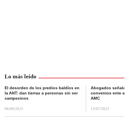
Lo más leído
El desorden de los predios baldíos en
Abogados señalan 
la ANT: dan tierras a personas sin ser
convenios ente alc
campesinos
AMC
06/09/2023
13/07/2023