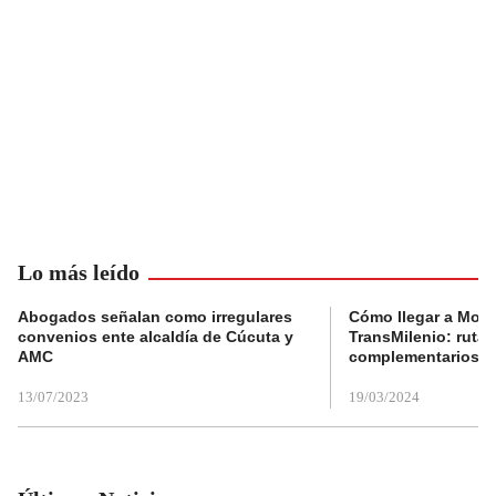
Lo más leído
Abogados señalan como irregulares
Cómo llegar a Mons
convenios ente alcaldía de Cúcuta y
TransMilenio: rutas
AMC
complementarios
13/07/2023
19/03/2024